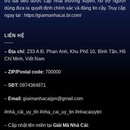
ưu đãi đều được cập nhật thường xuyên, hỗ trợ người
dùng đưa ra quyết định chính xác và đáng tin cậy. Truy cập
ngay tại :
https://giaimanhacai.br.com/
Gem88 – Thánh Địa Cá Cược Thế Hệ Mới Săn Hũ Tỷ Đồng
LIÊN HỆ
– Địa chỉ:
233 A Đ. Phan Anh, Khu Phố 10, Bình Tân, Hồ
Chí Minh, Việt Nam
– ZIP/Postal code:
700000
–
SĐT:
0974364871
Khám Phá Sky88 – Siêu Nền Tảng Đổi Đời Trong 1 Phút
–
Email:
giaimanhacaijpn@gmail.com
#nhà_cái_uy_tín #nha_cai_uy_tin #nhacaiuytin
– Cập nhật tên miền tại
Giải Mã Nhà Cái
: