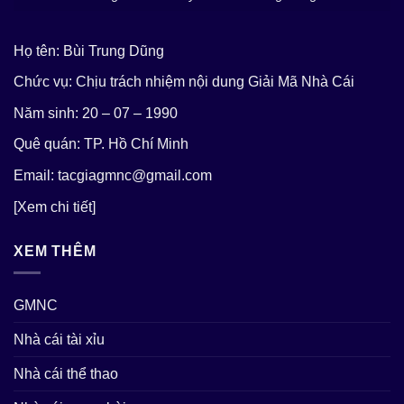
Họ tên: Bùi Trung Dũng
Chức vụ: Chịu trách nhiệm nội dung Giải Mã Nhà Cái
Năm sinh: 20 – 07 – 1990
Quê quán: TP. Hồ Chí Minh
Email:
tacgiagmnc@gmail.com
Ta88 – Khởi Động Kỷ Nguyên Làm Giàu Săn Hũ Triệu Đô
[
Xem chi tiết
]
XEM THÊM
GMNC
Nhà cái tài xỉu
Nhà cái thể thao