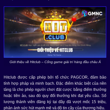
Giới thiệu về Hitclub – Cổng game giải trí hàng đầu châu Á
Hitclub được cấp phép bởi tổ chức PAGCOR, đảm bảo
tính hợp pháp và minh bạch. Đặc điểm khác biệt của nền
tảng là cho phép người chơi đặt cược bằng điểm thưởng
hoặc tiền ảo, sau đó quy đổi thưởng khi đạt yêu cầu. Số
lượng thành viên đăng ký tại đây đã vượt mốc 15 triệu,
phản ánh sức hút mạnh mẽ và độ tin cậy của thương hiệu.