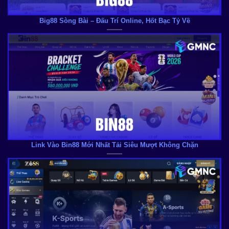
Link Vào Bin88 Mới Nhất Tải Siêu Mượt Không Chặn
Đăng Ký Zo88 – Rinh Khuyến Mãi Khủng Cho Tân Thủ