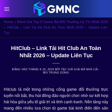
Bỏ
qua
nội
dung
Home
»
Đánh Giá Top 6 Game Bài Đổi Thưởng Uy Tín Nhất 2026
»
HitClub – Link Tải Hit Club An Toàn Nhất 2026 – Update Liên
Tục
HitClub – Link Tải Hit Club An Toàn
Nhất 2026 – Update Liên Tục
ĐĂNG VÀO
THÁNG 8 24, 2025
BỞI
TÁC GIẢ GIẢI MÃ NHÀ CÁI -
BÙI TRUNG DŨNG
Hitclub là một trong những cổng game đổi thưởng trực
tuyến nổi bật, thu hút đông đảo người chơi nhờ sự kết hợp
hài hòa giữa yếu tố giải trí và tính cạnh tranh. Nền tảng này
mang đến nhiều lựa chọn từ game bài kinh điển đến sản