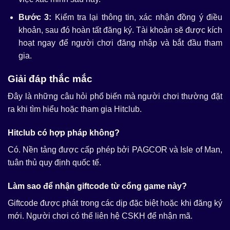
Bước 3:
Kiểm tra lại thông tin, xác nhận đồng ý điều
khoản, sau đó hoàn tất đăng ký. Tài khoản sẽ được kích
hoạt ngay để người chơi đăng nhập và bắt đầu tham
gia.
Giải đáp thắc mắc
Đây là những câu hỏi phổ biến mà người chơi thường đặt
ra khi tìm hiểu hoặc tham gia Hitclub.
Hitclub có hợp pháp không?
Có. Nền tảng được cấp phép bởi PAGCOR và Isle of Man,
tuân thủ quy định quốc tế.
Làm sao để nhận giftcode từ cổng game này?
Giftcode được phát trong các dịp đặc biệt hoặc khi đăng ký
mới. Người chơi có thể liên hệ CSKH để nhận mã.