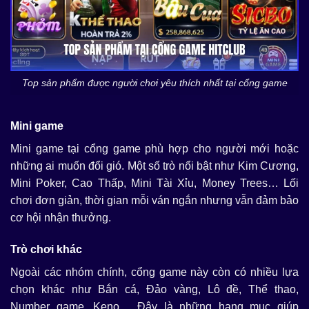
Top sản phẩm được người chơi yêu thích nhất tại cổng game
Mini game
Mini game tại cổng game phù hợp cho người mới hoặc
những ai muốn đổi gió. Một số trò nổi bật như Kim Cương,
Mini Poker, Cao Thấp, Mini Tài Xỉu, Money Trees… Lối
chơi đơn giản, thời gian mỗi ván ngắn nhưng vẫn đảm bảo
cơ hội nhận thưởng.
Trò chơi khác
Ngoài các nhóm chính, cổng game này còn có nhiều lựa
chọn khác như Bắn cá, Đảo vàng, Lô đề, Thể thao,
Number game, Keno… Đây là những hạng mục giúp