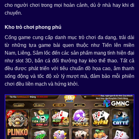
cho người chơi trong mọi hoàn cảnh, dù ở nhà hay khi di
chuyển.
Kho trò chơi phong phú
Cổng game cung cấp danh mục trò chơi đa dạng, trải dài
từ những tựa game bài quen thuộc như Tiến lên miền
Nam, Liêng, Sâm lốc đến các sản phẩm mang tính hiện đại
như slot 3D, bắn cá đổi thưởng hay kèo thể thao. Tất cả
đều được phát triển với tiêu chuẩn đồ họa cao, âm thanh
sống động và tốc độ xử lý mượt mà, đảm bảo mỗi phiên
chơi đều liền mạch và hứng khởi.