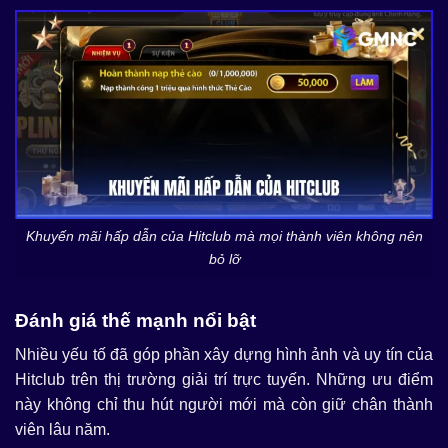
Khuyến mãi hấp dẫn của Hitclub mà mọi thành viên không nên
bỏ lỡ
Đánh giá thế mạnh nổi bật
Nhiều yếu tố đã góp phần xây dựng hình ảnh và uy tín của
Hitclub trên thị trường giải trí trực tuyến. Những ưu điểm
này không chỉ thu hút người mới mà còn giữ chân thành
viên lâu năm.