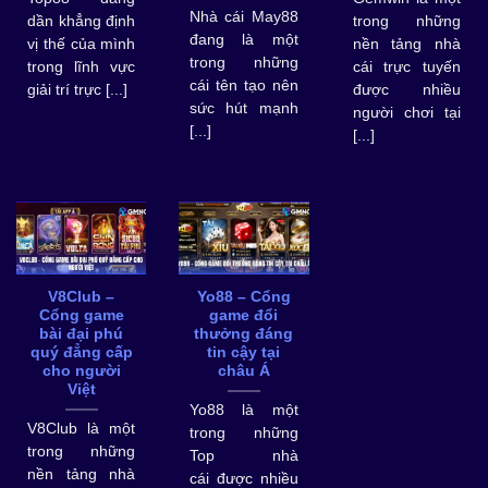
Nhà cái May88
dần khẳng định
trong những
đang là một
vị thế của mình
nền tảng nhà
trong những
trong lĩnh vực
cái trực tuyến
cái tên tạo nên
giải trí trực [...]
được nhiều
sức hút mạnh
người chơi tại
[...]
[...]
V8Club –
Yo88 – Cổng
Cổng game
game đổi
bài đại phú
thưởng đáng
quý đẳng cấp
tin cậy tại
cho người
châu Á
Việt
Yo88 là một
V8Club là một
trong những
trong những
Top nhà
nền tảng nhà
cái được nhiều