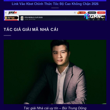
Max88 Casino – Sảnh Chơi Xanh Chín, Thắng Lớn
TÁC GIẢ GIẢI MÃ NHÀ CÁI
Net88 Thể Thao – Kịch Tính Từng Giây, Thắng Lớn
Tác giải Nhà cái uy tín – Bùi Trung Dũng