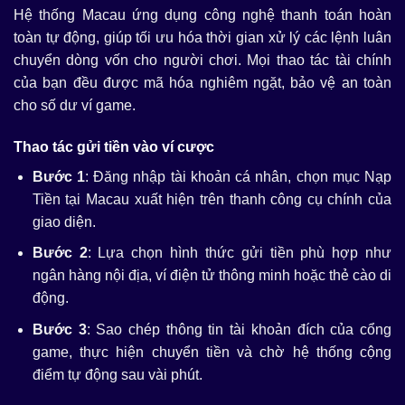
Hệ thống Macau ứng dụng công nghệ thanh toán hoàn
toàn tự động, giúp tối ưu hóa thời gian xử lý các lệnh luân
chuyển dòng vốn cho người chơi. Mọi thao tác tài chính
của bạn đều được mã hóa nghiêm ngặt, bảo vệ an toàn
cho số dư ví game.
Thao tác gửi tiền vào ví cược
Bước 1
: Đăng nhập tài khoản cá nhân, chọn mục Nạp
Tiền tại Macau xuất hiện trên thanh công cụ chính của
giao diện.
Bước 2
: Lựa chọn hình thức gửi tiền phù hợp như
ngân hàng nội địa, ví điện tử thông minh hoặc thẻ cào di
động.
Bước 3
: Sao chép thông tin tài khoản đích của cổng
game, thực hiện chuyển tiền và chờ hệ thống cộng
điểm tự động sau vài phút.