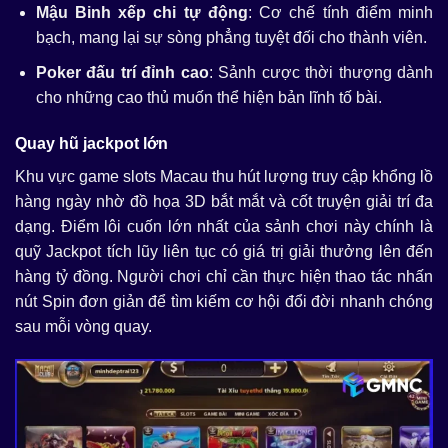
Mậu Binh xếp chi tự động
: Cơ chế tính điểm minh
bạch, mang lại sự sòng phẳng tuyệt đối cho thành viên.
Poker đấu trí đỉnh cao
: Sảnh cược thời thượng dành
cho những cao thủ muốn thể hiện bản lĩnh tố bài.
Quay hũ jackpot lớn
Khu vực game slots Macau thu hút lượng truy cập khổng lồ
hàng ngày nhờ đồ họa 3D bắt mắt và cốt truyện giải trí đa
dạng. Điểm lôi cuốn lớn nhất của sảnh chơi này chính là
quỹ Jackpot tích lũy liên tục có giá trị giải thưởng lên đến
hàng tỷ đồng. Người chơi chỉ cần thực hiện thao tác nhấn
nút Spin đơn giản để tìm kiếm cơ hội đổi đời nhanh chóng
sau mỗi vòng quay.