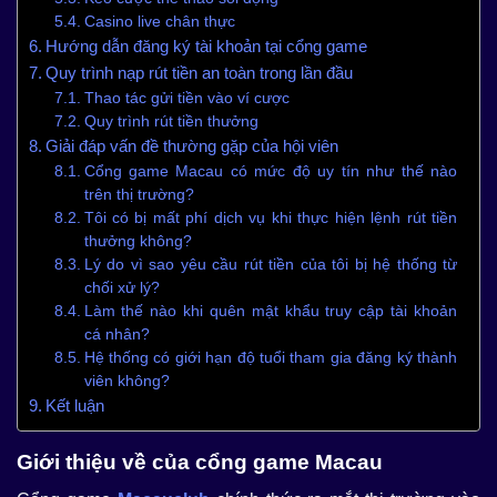
Casino live chân thực
Hướng dẫn đăng ký tài khoản tại cổng game
Quy trình nạp rút tiền an toàn trong lần đầu
Thao tác gửi tiền vào ví cược
Quy trình rút tiền thưởng
Giải đáp vấn đề thường gặp của hội viên
Cổng game Macau có mức độ uy tín như thế nào
trên thị trường?
Tôi có bị mất phí dịch vụ khi thực hiện lệnh rút tiền
thưởng không?
Lý do vì sao yêu cầu rút tiền của tôi bị hệ thống từ
chối xử lý?
Làm thế nào khi quên mật khẩu truy cập tài khoản
cá nhân?
Hệ thống có giới hạn độ tuổi tham gia đăng ký thành
viên không?
Kết luận
Giới thiệu về của cổng game Macau