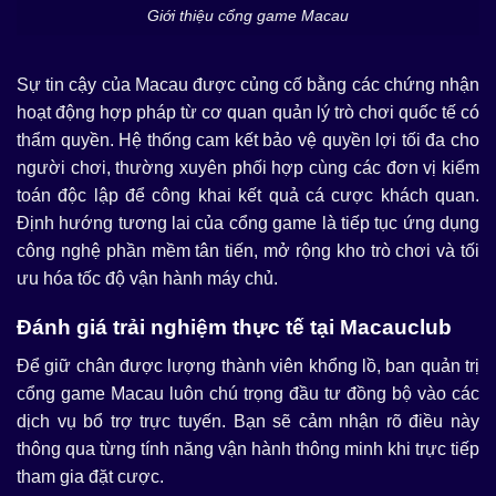
Giới thiệu cổng game Macau
Sự tin cậy của Macau được củng cố bằng các chứng nhận
hoạt động hợp pháp từ cơ quan quản lý trò chơi quốc tế có
thẩm quyền. Hệ thống cam kết bảo vệ quyền lợi tối đa cho
người chơi, thường xuyên phối hợp cùng các đơn vị kiểm
toán độc lập để công khai kết quả cá cược khách quan.
Định hướng tương lai của cổng game là tiếp tục ứng dụng
công nghệ phần mềm tân tiến, mở rộng kho trò chơi và tối
ưu hóa tốc độ vận hành máy chủ.
Đánh giá trải nghiệm thực tế tại Macauclub
Để giữ chân được lượng thành viên khổng lồ, ban quản trị
cổng game Macau luôn chú trọng đầu tư đồng bộ vào các
dịch vụ bổ trợ trực tuyến. Bạn sẽ cảm nhận rõ điều này
thông qua từng tính năng vận hành thông minh khi trực tiếp
tham gia đặt cược.