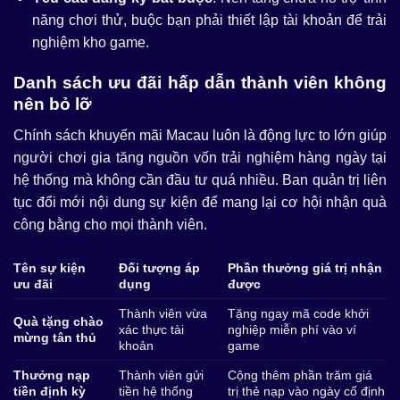
năng chơi thử, buộc bạn phải thiết lập tài khoản để trải
nghiệm kho game.
Danh sách ưu đãi hấp dẫn thành viên không
nên bỏ lỡ
Chính sách khuyến mãi Macau luôn là động lực to lớn giúp
người chơi gia tăng nguồn vốn trải nghiệm hàng ngày tại
hệ thống mà không cần đầu tư quá nhiều. Ban quản trị liên
tục đổi mới nội dung sự kiện để mang lại cơ hội nhận quà
công bằng cho mọi thành viên.
Tên sự kiện
Đối tượng áp
Phần thưởng giá trị nhận
ưu đãi
dụng
được
Thành viên vừa
Tặng ngay mã code khởi
Quà tặng chào
xác thực tài
nghiệp miễn phí vào ví
mừng tân thủ
khoản
game
Thưởng nạp
Thành viên gửi
Cộng thêm phần trăm giá
tiền định kỳ
tiền hệ thống
trị thẻ nạp vào ngày cố định