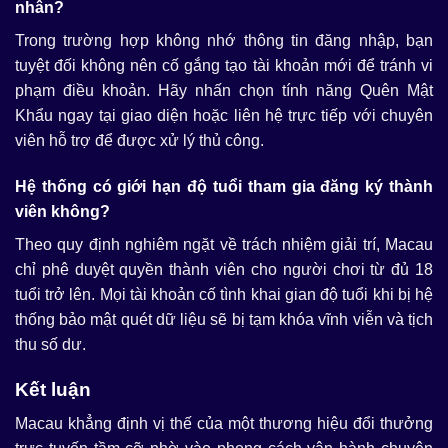
nhân?
Trong trường hợp không nhớ thông tin đăng nhập, bạn
tuyệt đối không nên cố gắng tạo tài khoản mới để tránh vi
phạm điều khoản. Hãy nhấn chọn tính năng Quên Mật
Khẩu ngay tại giao diện hoặc liên hệ trực tiếp với chuyên
viên hỗ trợ để được xử lý thủ công.
Hệ thống có giới hạn độ tuổi tham gia đăng ký thành
viên không?
Theo quy định nghiêm ngặt về trách nhiệm giải trí, Macau
chỉ phê duyệt quyền thành viên cho người chơi từ đủ 18
tuổi trở lên. Mọi tài khoản cố tình khai gian độ tuổi khi bị hệ
thống bảo mật quét dữ liệu sẽ bị tạm khóa vĩnh viễn và tịch
thu số dư.
Kết luận
Macau khẳng định vị thế của một thương hiệu đổi thưởng