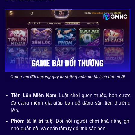
Game bài đổi thưởng quy tụ những màn so tài kịch tính nhất
Tiến Lên Miền Nam
: Luật chơi quen thuộc, bàn cược
đa dạng mệnh giá giúp bạn dễ dàng săn tiền thưởng
lớn.
Phỏm tá lả trí tuệ
: Đòi hỏi người chơi khả năng ghi
nhớ quân bài và đoán tâm lý đối thủ sắc bén.