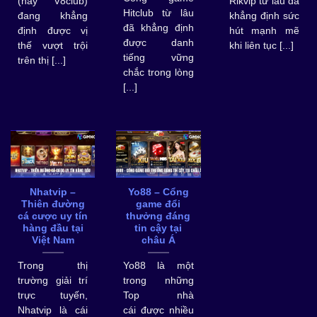
(hay V8club)
Rikvip từ lâu đã
Hitclub từ lâu
đang khẳng
khẳng định sức
đã khẳng định
định được vị
hút mạnh mẽ
được danh
thế vượt trội
khi liên tục [...]
tiếng vững
trên thị [...]
chắc trong lòng
[...]
Nhatvip –
Yo88 – Cổng
Thiên đường
game đổi
cá cược uy tín
thưởng đáng
hàng đầu tại
tin cậy tại
Việt Nam
châu Á
Trong thị
Yo88 là một
trường giải trí
trong những
trực tuyến,
Top nhà
Nhatvip là cái
cái được nhiều