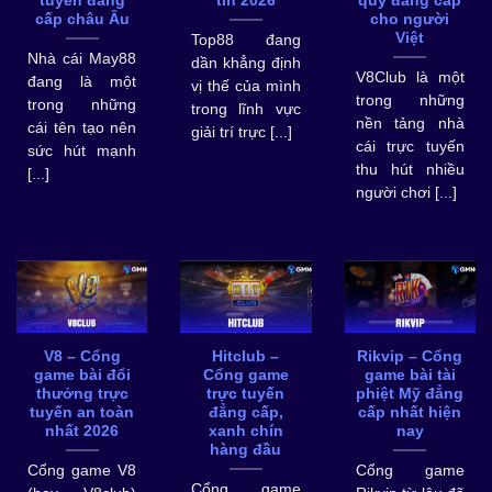
tuyến đẳng
tín 2026
quý đẳng cấp
cấp châu Âu
cho người
Việt
Top88 đang
Nhà cái May88
dần khẳng định
V8Club là một
đang là một
vị thế của mình
trong những
trong những
trong lĩnh vực
nền tảng nhà
cái tên tạo nên
giải trí trực [...]
cái trực tuyến
sức hút mạnh
thu hút nhiều
[...]
người chơi [...]
V8 – Cổng
Hitclub –
Rikvip – Cổng
game bài đổi
Cổng game
game bài tài
thưởng trực
trực tuyến
phiệt Mỹ đẳng
tuyến an toàn
đẳng cấp,
cấp nhất hiện
nhất 2026
xanh chín
nay
hàng đầu
Cổng game V8
Cổng game
Cổng game