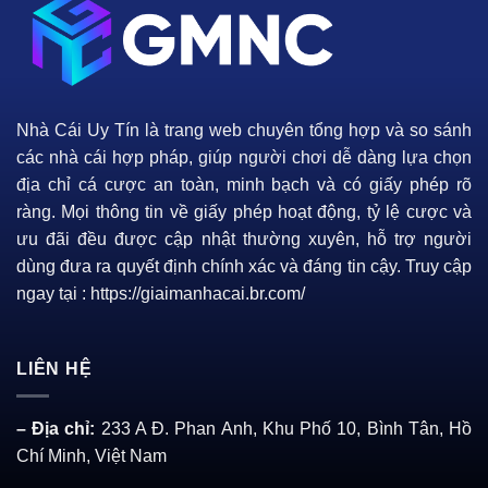
Nhà Cái Uy Tín
là trang web chuyên tổng hợp và so sánh
các nhà cái hợp pháp, giúp người chơi dễ dàng lựa chọn
Gem88 – Thánh Địa Cá Cược Thế Hệ Mới Săn Hũ Tỷ Đồng
địa chỉ cá cược an toàn, minh bạch và có giấy phép rõ
ràng. Mọi thông tin về giấy phép hoạt động, tỷ lệ cược và
ưu đãi đều được cập nhật thường xuyên, hỗ trợ người
dùng đưa ra quyết định chính xác và đáng tin cậy. Truy cập
ngay tại :
https://giaimanhacai.br.com/
LIÊN HỆ
Khám Phá Sky88 – Siêu Nền Tảng Đổi Đời Trong 1 Phút
– Địa chỉ:
233 A Đ. Phan Anh, Khu Phố 10, Bình Tân, Hồ
Chí Minh, Việt Nam