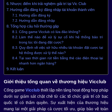
Nhược điểm khi trải nghiệm giải trí tại Vic Club
Hướng dẫn đăng ký đăng nhập tài khoản thành viên
Hướng dẫn đăng ký
Hướng dẫn đăng nhập
Tổng hợp câu hỏi thường gặp
Cổng game Vicclub có lừa đảo không?
Làm thế nào để xử lý sự cố khi hệ thống bảo trì
trong lúc tôi đang đặt cược?
Quy định về việc sở hữu nhiều tài khoản đặt cược tại
hệ thống được xử lý thế nào?
Tại sao thời gian rút tiền bằng thẻ cào điện thoại lại
nhanh hơn ngân hàng?
Kết luận
Giới thiệu tổng quan về thương hiệu Vicclub
Cổng game
Vicclub
thiết lập nền tảng hoạt động hợp pháp
dưới sự giám sát chặt chẽ từ các tổ chức giải trí cờ bạc
quốc tế có thẩm quyền. Sự xuất hiện của thương hiệu
mang lại một giải pháp cá cược tối ưu, giúp bảo vệ toàn