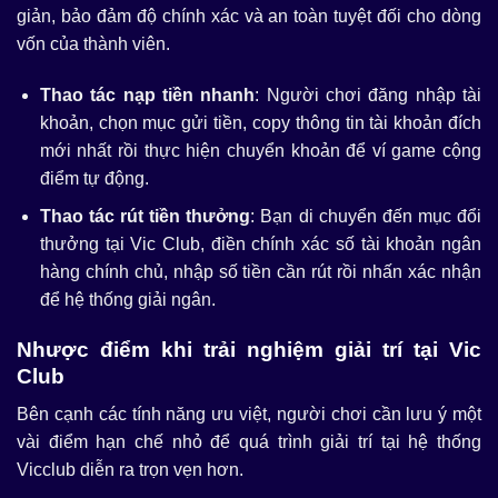
giản, bảo đảm độ chính xác và an toàn tuyệt đối cho dòng
vốn của thành viên.
Thao tác nạp tiền nhanh
: Người chơi đăng nhập tài
khoản, chọn mục gửi tiền, copy thông tin tài khoản đích
mới nhất rồi thực hiện chuyển khoản để ví game cộng
điểm tự động.
Thao tác rút tiền thưởng
: Bạn di chuyển đến mục đổi
thưởng tại Vic Club, điền chính xác số tài khoản ngân
hàng chính chủ, nhập số tiền cần rút rồi nhấn xác nhận
để hệ thống giải ngân.
Nhược điểm khi trải nghiệm giải trí tại Vic
Club
Bên cạnh các tính năng ưu việt, người chơi cần lưu ý một
vài điểm hạn chế nhỏ để quá trình giải trí tại hệ thống
Vicclub diễn ra trọn vẹn hơn.