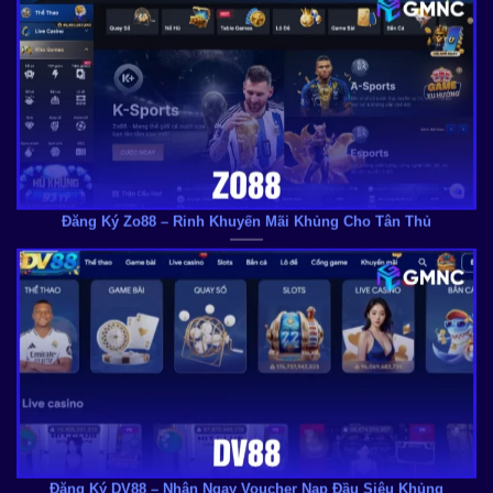
Đăng Ký DV88 – Nhận Ngay Voucher Nạp Đầu Siêu Khủng