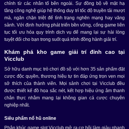
chỉnh từ các nhân tố bên ngoài. Sự đồng bộ về mặt hạ
tầng công nghệ giúp hệ thống duy trì tốc độ truyền tải mượt
mà, ngăn chặn triệt để tình trạng nghẽn mạng hay văng
sảnh. Với định hướng phát triển bền vững, cổng game liên
tục tối ưu hóa quy trình dịch vụ để mang lại sự hài lòng
tuyệt đối cho bạn trong suốt quá trình đồng hành giải trí.
Khám phá kho game giải trí đỉnh cao tại
Vicclub
Sở hữu danh mục trò chơi đồ sộ với hơn 35 sản phẩm đặt
cược độc quyền, thương hiệu tự tin đáp ứng trọn vẹn mọi
sở thích của thành viên. Mọi sảnh chơi tại Vicclub đều
được thiết kế đồ họa sắc nét, kết hợp hiệu ứng âm thanh
chân thực nhằm mang lại không gian cá cược chuyên
nghiệp nhất.
Siêu phẩm nổ hũ online
Phân khúc game slot Vicclub mở ra cơ hội làm giàu nhanh