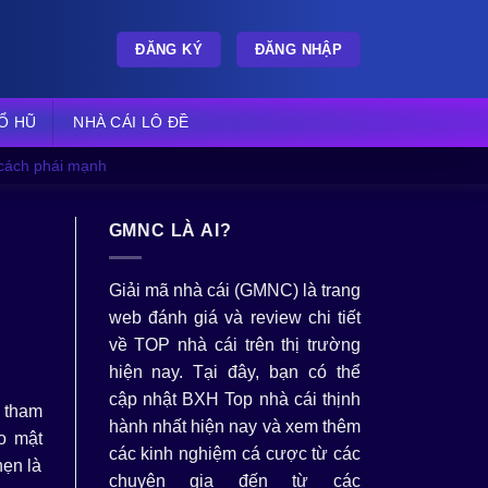
ĐĂNG KÝ
ĐĂNG NHẬP
Ổ HŨ
NHÀ CÁI LÔ ĐỀ
cách phái mạnh
GMNC LÀ AI?
Giải mã nhà cái (GMNC) là trang
web đánh giá và review chi tiết
về TOP nhà cái trên thị trường
hiện nay. Tại đây, bạn có thể
cập nhật BXH Top nhà cái thịnh
n tham
hành nhất hiện nay và xem thêm
o mật
các kinh nghiệm cá cược từ các
hẹn là
chuyên gia đến từ các