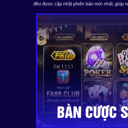
đều được cập nhật phiên bản mới nhất, giúp ng