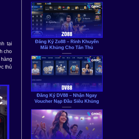
Mãi Khủng Cho Tân Thủ
h tại
h cho
Đăng Ký DV88 – Nhận Ngay
Voucher Nạp Đầu Siêu Khủng
n hàng
ợc thủ
Link Vào Kbet Chính Thức Tốc
Độ Cao Không Chặn 2026