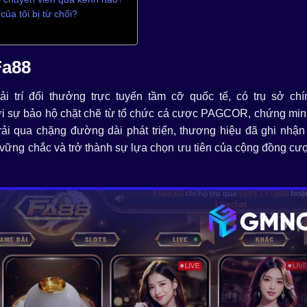
ủa tôi bị từ chối?
Fa88
i trí đổi thưởng trực tuyến tầm cỡ quốc tế, có trụ sở chín
ới sự bảo hộ chặt chẽ từ tổ chức cá cược PAGCOR, chứng min
Trải qua chặng đường dài phát triển, thương hiệu đã ghi nhậ
ng vững chắc và trở thành sự lựa chọn ưu tiên của cộng đồng cư