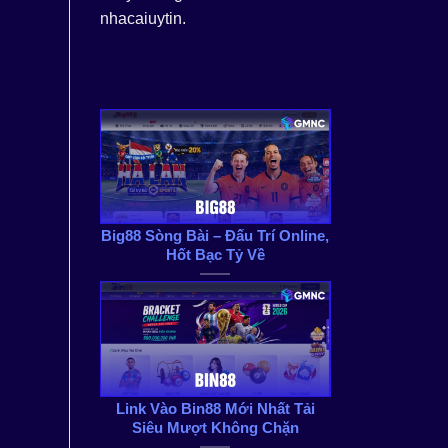
nhacaiuytin.
Big88 Sòng Bài – Đấu Trí Online,
Hốt Bạc Tỷ Về
Link Vào Bin88 Mới Nhất Tải
Siêu Mượt Không Chặn
Đăng Ký Zo88 – Rinh Khuyến