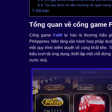
Tại sao lệnh rút tiền thưởng về ngân hàng c
Kết luận
Tổng quan về cổng game 
Cổng game
Fa88
tự hào là thương hiệu giả
Philippines. Nền tảng vận hành hợp pháp dư
một quy trình kiểm duyệt vô cùng khắt khe. 
triệu lượt tải ứng dụng, thiết lập một chỗ đứ
nước nhà.