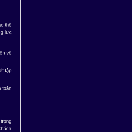
ác thể
Zbet – Đệ Nhất Nhà Cái Cá Cược
ng lực
Bản Lĩnh Thượng Lưu
yền về
ết lập
One88 – Đỉnh Cao Cá Cược Thể
h toán
Thao Uy Tín Châu Á
trọng
 khách