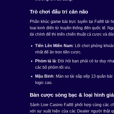
Trò chơi đấu trí cân não
Phân khúc game bài trực tuyến tại Fa88 tái hi
loại kinh điển từ truyền thống đến quốc tế. 
tài chính để thi triển chiến thuật cá cược và đá
Tiến Lên Miền Nam
: Lối chơi phóng khoá
nhất để ăn trọn tiền cược.
Phỏm tá lả
: Đòi hỏi bạn phải có tư duy nhạ
các bộ phỏm tối ưu.
Mậu Binh
: Màn so tài sắp xếp 13 quân bài 
logic cao.
Bàn cược sòng bạc & loại hình giải
Sảnh Live Casino Fa88 phối hợp cùng các ch
với sự xuất hiện của các Dealer người thật 