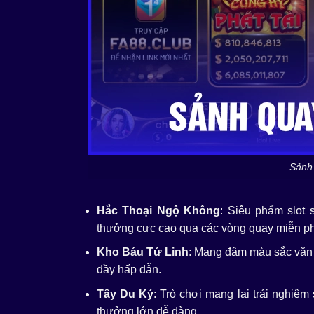
Sảnh 
Hắc Thoại Ngộ Không
: Siêu phẩm slot
thưởng cực cao qua các vòng quay miễn ph
Kho Báu Tứ Linh
: Mang đậm màu sắc văn h
đầy hấp dẫn.
Tây Du Ký
: Trò chơi mang lại trải nghiệm
thưởng lớn dễ dàng.