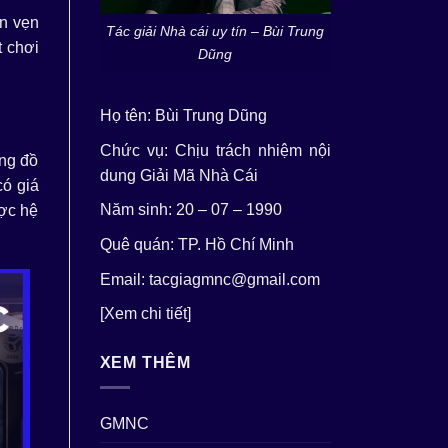
n vẹn
Tác giải Nhà cái uy tín – Bùi Trung
t chơi
Dũng
Họ tên: Bùi Trung Dũng
Chinh Phục Đỉnh Cao Dabet –
Chức vụ: Chịu trách nhiệm nội
Thánh Địa Đổi Đời Xanh Chín
ứng đồ
dung Giải Mã Nhà Cái
có giá
Năm sinh: 20 – 07 – 1990
ược hệ
Quê quán: TP. Hồ Chí Minh
Email:
tacgiagmnc@gmail.com
11win – Kích Nổ Quỹ Thưởng
[
Xem chi tiết
]
Khủng Đổi Đời Trong 1 Phút
XEM THÊM
GMNC