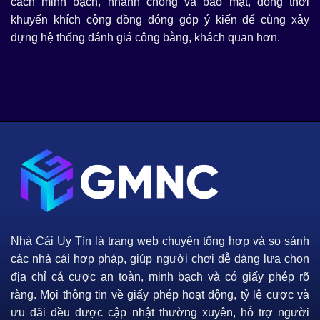
cách minh bạch, nhanh chóng và bảo mật, đồng thời
khuyến khích cộng đồng đóng góp ý kiến để cùng xây
dựng hệ thống đánh giá công bằng, khách quan hơn.
Nhà Cái Uy Tín
là trang web chuyên tổng hợp và so sánh
các nhà cái hợp pháp, giúp người chơi dễ dàng lựa chọn
địa chỉ cá cược an toàn, minh bạch và có giấy phép rõ
ràng. Mọi thông tin về giấy phép hoạt động, tỷ lệ cược và
ưu đãi đều được cập nhật thường xuyên, hỗ trợ người