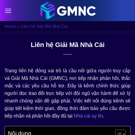
Bỏ
qua
nội
dung
Home
»
Liên hệ Giải Mã Nhà Cái
Liên hệ Giải Mã Nhà Cái
Trang liên hệ đóng vai trò là cầu nối giữa người truy cập
và Giải Mã Nhà Cái (GMNC), nơi tiếp nhận phản hồi, thắc
mắc và các yêu cầu hỗ trợ. Đây là kênh chính thức giúp
người đọc trao đổi trực tiếp với đội ngũ vận hành để xử lý
nhanh chóng vấn đề gặp phải. Việc kết nối đúng kênh sẽ
giúp tiết kiệm thời gian, đồng thời đảm bảo yêu cầu được
tiếp nhận và phản hồi đầy đủ tại
Nhà cái uy tín
.
Nội dung