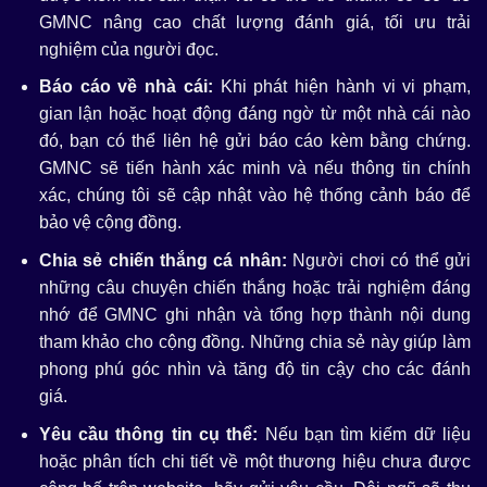
GMNC nâng cao chất lượng đánh giá, tối ưu trải
nghiệm của người đọc.
Báo cáo về nhà cái:
Khi phát hiện hành vi vi phạm,
gian lận hoặc hoạt động đáng ngờ từ một nhà cái nào
đó, bạn có thể liên hệ gửi báo cáo kèm bằng chứng.
GMNC sẽ tiến hành xác minh và nếu thông tin chính
xác, chúng tôi sẽ cập nhật vào hệ thống cảnh báo để
bảo vệ cộng đồng.
Chia sẻ chiến thắng cá nhân:
Người chơi có thể gửi
những câu chuyện chiến thắng hoặc trải nghiệm đáng
nhớ để GMNC ghi nhận và tổng hợp thành nội dung
tham khảo cho cộng đồng. Những chia sẻ này giúp làm
phong phú góc nhìn và tăng độ tin cậy cho các đánh
giá.
Yêu cầu thông tin cụ thể:
Nếu bạn tìm kiếm dữ liệu
hoặc phân tích chi tiết về một thương hiệu chưa được