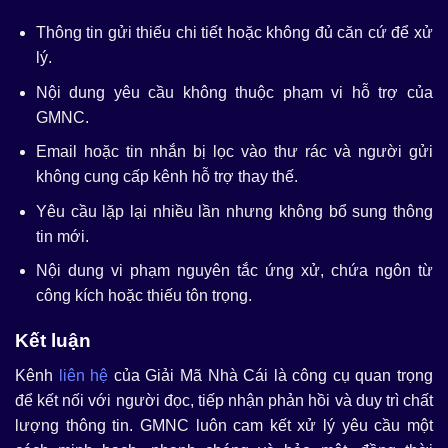
Thông tin gửi thiếu chi tiết hoặc không đủ căn cứ để xử
lý.
Nội dung yêu cầu không thuộc phạm vi hỗ trợ của
GMNC.
Email hoặc tin nhắn bị lọc vào thư rác và người gửi
không cung cấp kênh hỗ trợ thay thế.
Yêu cầu lặp lại nhiều lần nhưng không bổ sung thông
tin mới.
Nội dung vi phạm nguyên tắc ứng xử, chứa ngôn từ
công kích hoặc thiếu tôn trọng.
Kết luận
Kênh
liên hệ
của Giải Mã Nhà Cái là công cụ quan trọng
để kết nối với người đọc, tiếp nhận phản hồi và duy trì chất
lượng thông tin. GMNC luôn cam kết xử lý yêu cầu một