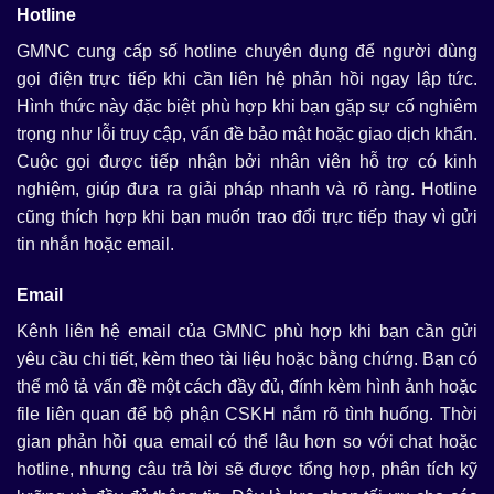
Hotline
GMNC cung cấp số hotline chuyên dụng để người dùng
gọi điện trực tiếp khi cần liên hệ phản hồi ngay lập tức.
Hình thức này đặc biệt phù hợp khi bạn gặp sự cố nghiêm
trọng như lỗi truy cập, vấn đề bảo mật hoặc giao dịch khẩn.
Cuộc gọi được tiếp nhận bởi nhân viên hỗ trợ có kinh
nghiệm, giúp đưa ra giải pháp nhanh và rõ ràng. Hotline
cũng thích hợp khi bạn muốn trao đổi trực tiếp thay vì gửi
tin nhắn hoặc email.
Email
Kênh liên hệ email của GMNC phù hợp khi bạn cần gửi
yêu cầu chi tiết, kèm theo tài liệu hoặc bằng chứng. Bạn có
thể mô tả vấn đề một cách đầy đủ, đính kèm hình ảnh hoặc
file liên quan để bộ phận CSKH nắm rõ tình huống. Thời
gian phản hồi qua email có thể lâu hơn so với chat hoặc
hotline, nhưng câu trả lời sẽ được tổng hợp, phân tích kỹ