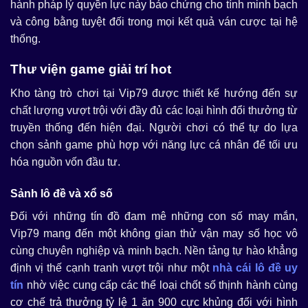
hành pháp lý quyền lực này bảo chứng cho tính minh bạch
và công bằng tuyệt đối trong mọi kết quả ván cược tại hệ
thống.
Thư viện game giải trí hot
Kho tàng trò chơi tại Vip79 được thiết kế hướng đến sự
chất lượng vượt trội với đầy đủ các loại hình đổi thưởng từ
truyền thống đến hiện đại. Người chơi có thể tự do lựa
chọn sảnh game phù hợp với năng lực cá nhân để tối ưu
hóa nguồn vốn đầu tư.
Sảnh lô đề và xổ số
Đối với những tín đồ đam mê những con số may mắn,
Vip79 mang đến một không gian thử vận may số học vô
cùng chuyên nghiệp và minh bạch. Nền tảng tự hào khẳng
định vị thế cạnh tranh vượt trội như một
nhà cái lô đề uy
tín
nhờ việc cung cấp các thể loại chốt số thịnh hành cùng
cơ chế trả thưởng tỷ lệ 1 ăn 900 cực khủng đối với hình