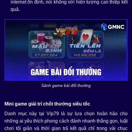
internet ổn định, nói không với hiện tượng can thiệp kết
quả.
Sảnh game bài đổi thưởng
Mini game giải trí chốt thưởng siêu tốc
Danh mục này tại Vip79 là sự lựa chọn hoàn hảo cho
những ai yêu thích phong cách đánh nhanh thắng gọn, luật
chơi tối giản và thời gian trả kết quả chỉ trong vài chục