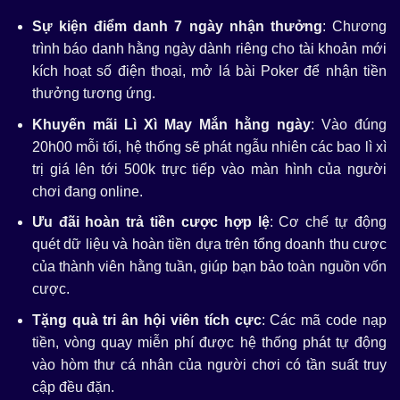
Sự kiện điểm danh 7 ngày nhận thưởng
: Chương
trình báo danh hằng ngày dành riêng cho tài khoản mới
kích hoạt số điện thoại, mở lá bài Poker để nhận tiền
thưởng tương ứng.
Khuyến mãi Lì Xì May Mắn hằng ngày
: Vào đúng
20h00 mỗi tối, hệ thống sẽ phát ngẫu nhiên các bao lì xì
trị giá lên tới 500k trực tiếp vào màn hình của người
chơi đang online.
Ưu đãi hoàn trả tiền cược hợp lệ
: Cơ chế tự động
quét dữ liệu và hoàn tiền dựa trên tổng doanh thu cược
của thành viên hằng tuần, giúp bạn bảo toàn nguồn vốn
cược.
Tặng quà tri ân hội viên tích cực
: Các mã code nạp
tiền, vòng quay miễn phí được hệ thống phát tự động
vào hòm thư cá nhân của người chơi có tần suất truy
cập đều đặn.