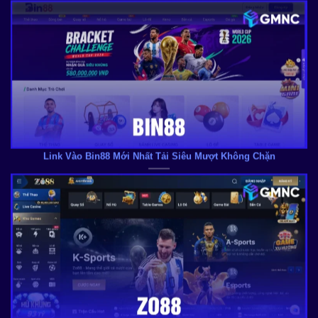
Link Vào Bin88 Mới Nhất Tải Siêu Mượt Không Chặn
Đăng Ký Zo88 – Rinh Khuyến Mãi Khủng Cho Tân Thủ