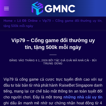
Bỏ
qua
nội
dung
Home
»
Lô Đề Online
»
Vip79 – Cổng game đổi thưởng uy tín,
tặng 500k mỗi ngày
Vip79 – Cổng game đổi thưởng uy
tín, tặng 500k mỗi ngày
ĐĂNG VÀO
THÁNG 6 1, 2026
BỞI
TÁC GIẢ GIẢI MÃ NHÀ CÁI - BÙI
TRUNG DŨNG
Vip79 là cổng game cá cược trực tuyến đỉnh cao với sự
đầu tư bài bản từ nhà phát hành RaiseBet Singapore danh
tiếng, mang lại cơ chế bảo mật thông tin an toàn tuyệt đối
cho người chơi. Đây là một trong
những nhà cái uy tín
ghi dấu ấn mạnh mẽ nhờ sự chứng nhận hoạt động từ 4