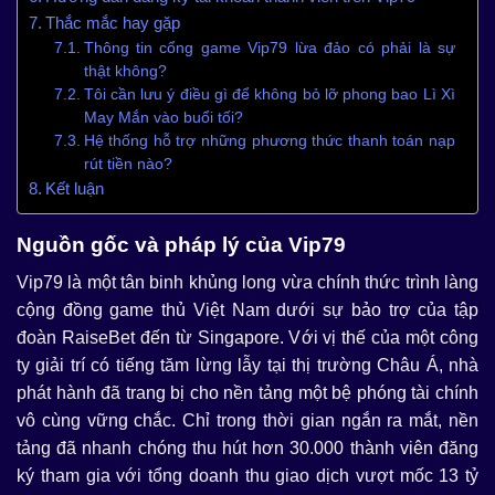
Thắc mắc hay gặp
Thông tin cổng game Vip79 lừa đảo có phải là sự
thật không?
Tôi cần lưu ý điều gì để không bỏ lỡ phong bao Lì Xì
May Mắn vào buổi tối?
Hệ thống hỗ trợ những phương thức thanh toán nạp
rút tiền nào?
Kết luận
Nguồn gốc và pháp lý của Vip79
Vip79 là một tân binh khủng long vừa chính thức trình làng
cộng đồng game thủ Việt Nam dưới sự bảo trợ của tập
đoàn RaiseBet đến từ Singapore. Với vị thế của một công
ty giải trí có tiếng tăm lừng lẫy tại thị trường Châu Á, nhà
phát hành đã trang bị cho nền tảng một bệ phóng tài chính
vô cùng vững chắc. Chỉ trong thời gian ngắn ra mắt, nền
tảng đã nhanh chóng thu hút hơn 30.000 thành viên đăng
ký tham gia với tổng doanh thu giao dịch vượt mốc 13 tỷ