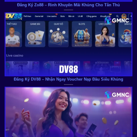
Đăng Ký DV88 – Nhận Ngay Voucher Nạp Đầu Siêu Khủng
Link Vào Kbet Chính Thức Tốc Độ Cao Không Chặn 2026