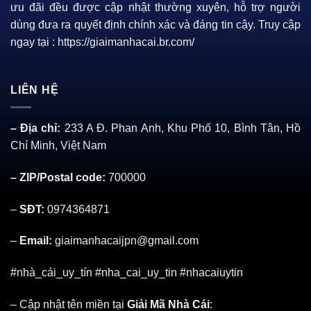
ưu đãi đều được cập nhật thường xuyên, hỗ trợ người
dùng đưa ra quyết định chính xác và đáng tin cậy. Truy cập
ngay tại :
https://giaimanhacai.br.com/
LIÊN HỆ
– Địa chỉ:
233 A Đ. Phan Anh, Khu Phố 10, Bình Tân, Hồ
Khám Phá Sky88 – Siêu Nền Tảng Đổi Đời Trong 1 Phút
Chí Minh, Việt Nam
– ZIP/Postal code:
700000
–
SĐT:
0974364871
–
Email:
giaimanhacaijpn@gmail.com
#nhà_cái_uy_tín #nha_cai_uy_tin #nhacaiuytin
– Cập nhật tên miền tại
Giải Mã Nhà Cái
:
Oxbet – Vũ Trụ Cá Cược Thế Hệ Mới Bứt Phá Giàu Sang