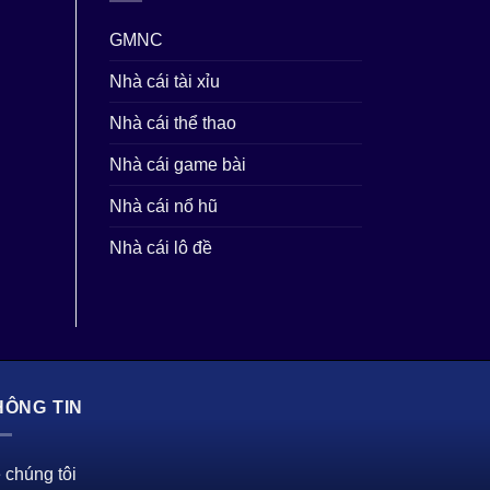
GMNC
Nhà cái tài xỉu
Nhà cái thể thao
Gem88 – Thánh Địa Cá Cược
Nhà cái game bài
Thế Hệ Mới Săn Hũ Tỷ Đồng
Nhà cái nổ hũ
Nhà cái lô đề
Khám Phá Sky88 – Siêu Nền
Tảng Đổi Đời Trong 1 Phút
HÔNG TIN
 chúng tôi