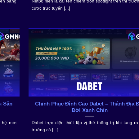
yến bằng
Net88 hiện là cái tên chiếm trọn spotlight trên thị trườ
cược trực tuyến [...]
u Săn
Chinh Phục Đỉnh Cao Dabet – Thánh Địa Đ
Đời Xanh Chín
ế hệ mới
Dabet trực diện thiết lập vị thế thống trị khi tung r
trường cá [...]