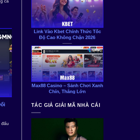
Link Vào Kbet Chính Thức Tốc
ng cá
Độ Cao Không Chặn 2026
Max88 Casino – Sảnh Chơi Xanh
Chín, Thắng Lớn
ổi
TÁC GIẢ GIẢI MÃ NHÀ CÁI
Net88 Thể Thao – Kịch Tính
Từng Giây, Thắng Lớn
a đấu