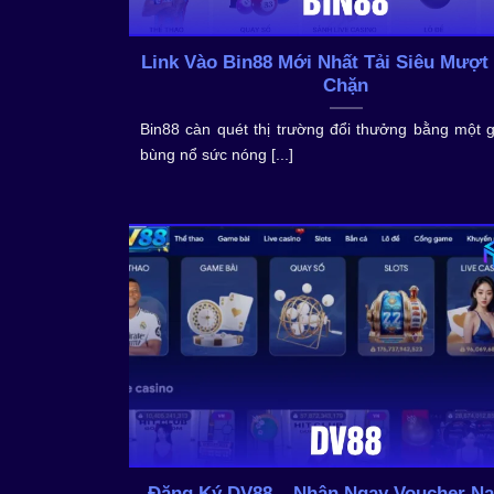
Link Vào Bin88 Mới Nhất Tải Siêu Mượt
Chặn
Bin88 càn quét thị trường đổi thưởng bằng một g
bùng nổ sức nóng [...]
Đăng Ký DV88 – Nhận Ngay Voucher N