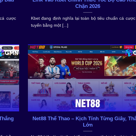
Chặn 2026
 cá cược
Kbet đang định nghĩa lại toàn bộ tiêu chuẩn cá cược
tuyến bằng một [...]
 Thắng
Net88 Thể Thao – Kịch Tính Từng Giây, Th
Lớn