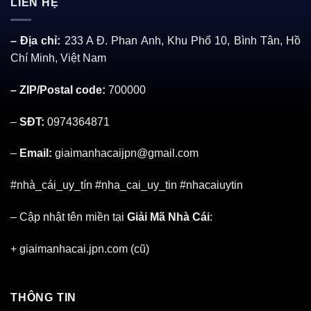
LIÊN HỆ
– Địa chỉ:
233 A Đ. Phan Anh, Khu Phố 10, Bình Tân, Hồ
Chí Minh, Việt Nam
– ZIP/Postal code:
700000
–
SĐT:
0974364871
Oxbet – Vũ Trụ Cá Cược Thế Hệ Mới Bứt Phá Giàu Sang
–
Email:
giaimanhacaijpn@gmail.com
#nhà_cái_uy_tín #nha_cai_uy_tin #nhacaiuytin
– Cập nhật tên miền tại
Giải Mã Nhà Cái
:
+
giaimanhacai.jpn.com
(cũ)
THÔNG TIN