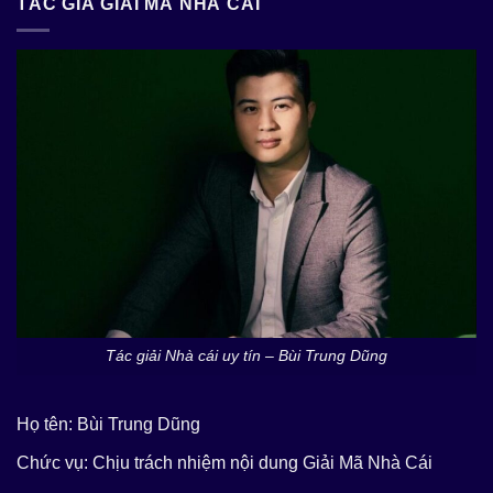
TÁC GIẢ GIẢI MÃ NHÀ CÁI
Net88 Thể Thao – Kịch Tính Từng Giây, Thắng Lớn
Tác giải Nhà cái uy tín – Bùi Trung Dũng
Ta88 – Khởi Động Kỷ Nguyên Làm Giàu Săn Hũ Triệu Đô
Họ tên: Bùi Trung Dũng
Chức vụ: Chịu trách nhiệm nội dung Giải Mã Nhà Cái