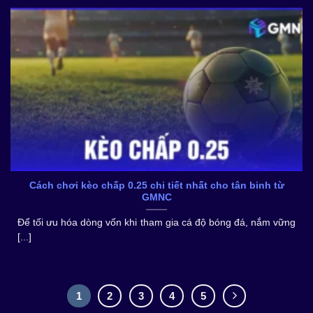
Cách chơi kèo chấp 0.25 chi tiết nhất cho tân binh từ
GMNC
Để tối ưu hóa dòng vốn khi tham gia cá độ bóng đá, nắm vững
[...]
1
2
3
4
5
Big88 Sòng Bài – Đấu Trí Online, Hốt Bạc Tỷ Về