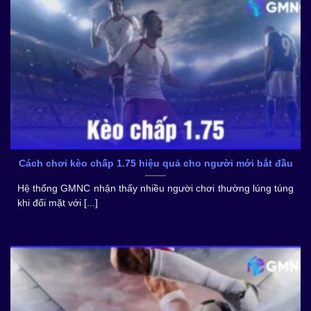
Cách chơi kèo chấp 1.75 hiệu quả cho người mới bắt đầu
Hệ thống GMNC nhận thấy nhiều người chơi thường lúng túng
khi đối mặt với [...]