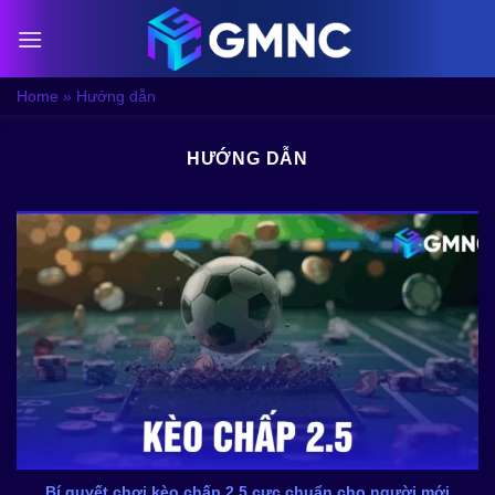
Bỏ
qua
nội
dung
Home
»
Hướng dẫn
HƯỚNG DẪN
Bí quyết chơi kèo chấp 2.5 cực chuẩn cho người mới