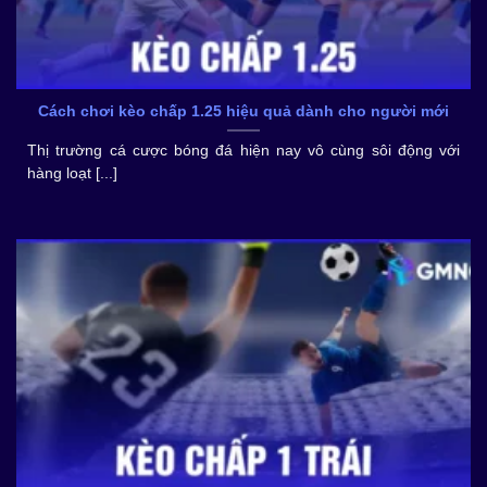
Cách chơi kèo chấp 1.25 hiệu quả dành cho người mới
Thị trường cá cược bóng đá hiện nay vô cùng sôi động với
hàng loạt [...]