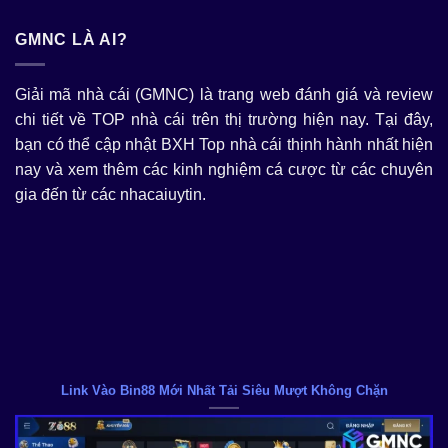
GMNC LÀ AI?
Giải mã nhà cái (GMNC) là trang web đánh giá và review
chi tiết về TOP nhà cái trên thị trường hiện nay. Tại đây,
bạn có thể cập nhật BXH Top nhà cái thịnh hành nhất hiện
nay và xem thêm các kinh nghiệm cá cược từ các chuyên
gia đến từ các nhacaiuytin.
Link Vào Bin88 Mới Nhất Tải Siêu Mượt Không Chặn