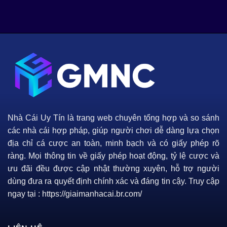
Gem88 – Thánh Địa Cá Cược Thế Hệ Mới Săn Hũ Tỷ Đồng
Nhà Cái Uy Tín
là trang web chuyên tổng hợp và so sánh
các nhà cái hợp pháp, giúp người chơi dễ dàng lựa chọn
địa chỉ cá cược an toàn, minh bạch và có giấy phép rõ
ràng. Mọi thông tin về giấy phép hoạt động, tỷ lệ cược và
ưu đãi đều được cập nhật thường xuyên, hỗ trợ người
dùng đưa ra quyết định chính xác và đáng tin cậy. Truy cập
ngay tại :
https://giaimanhacai.br.com/
Khám Phá Sky88 – Siêu Nền Tảng Đổi Đời Trong 1 Phút