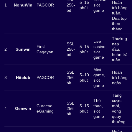
5–15
Hoàn
1
NohuWin
PAGCOR
256-
slot
phút
trả hàng
bit
game
tuần,
Đua top
theo
tháng
Thưởng
Live
SSL
nạp
First
5–15
casino,
2
Sunwin
256-
đầu,
Cagayan
phút
slot
bit
hoàn trả
game
tuần
Mini
SSL
Hoàn
5–10
game,
3
Hitclub
PAGCOR
256-
trả hàng
phút
slot
bit
ngày
game
Tặng
Thể
cược
SSL
Curacao
5–15
thao,
mới,
4
Gemwin
256-
eGaming
phút
slot
vòng
bit
game
quay
thưởng
Hoàn