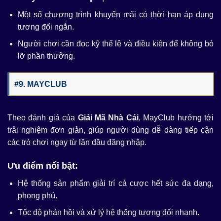
Một số chương trình khuyến mãi có thời hạn áp dụng
tương đối ngắn.
Người chơi cần đọc kỹ thể lệ và điều kiện để không bỏ
lỡ phần thưởng.
#9. MAYCLUB
Theo đánh giá của
Giải Mã
Nhà Cái
, MayClub hướng tới
trải nghiệm đơn giản, giúp người dùng dễ dàng tiếp cận
các trò chơi ngay từ lần đầu đăng nhập.
Ưu điểm nổi bật:
Hệ thống sản phẩm giải trí cá cược hết sức đa dạng,
phong phú.
Tốc độ phản hồi và xử lý hệ thống tương đối nhanh.