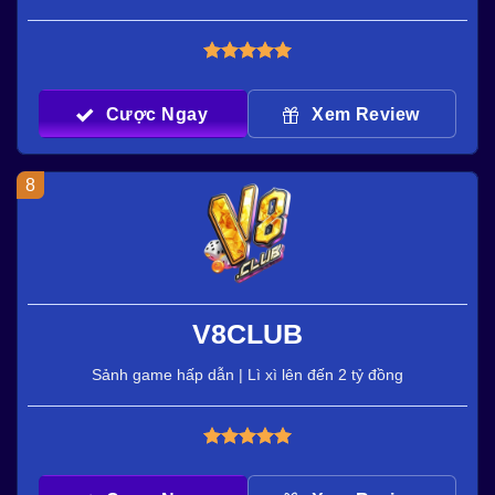
Cược Ngay
Xem Review
8
V8CLUB
Sảnh game hấp dẫn | Lì xì lên đến 2 tỷ đồng