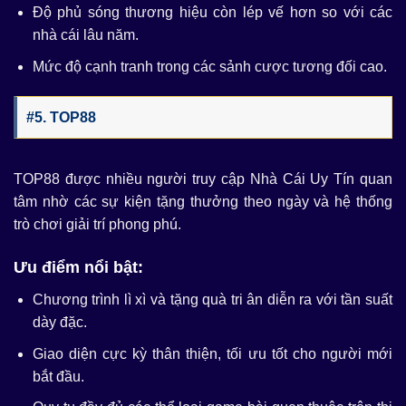
Độ phủ sóng thương hiệu còn lép vế hơn so với các
Việc tham khảo bảng xếp hạng top nhà cái từ những nguồn
nhà cái lâu năm.
đánh giá minh bạch như Giải Mã Nhà Cái sẽ mang lại
Mức độ cạnh tranh trong các sảnh cược tương đối cao.
nhiều giá trị cho người chơi. Không chỉ tiết kiệm thời gian
tìm kiếm, nó còn giúp giảm rủi ro khi lựa chọn nền tảng giải
#5. TOP88
trí trực tuyến.
TOP88 được nhiều người truy cập Nhà Cái Uy Tín quan
tâm nhờ các sự kiện tặng thưởng theo ngày và hệ thống
trò chơi giải trí phong phú.
Ưu điểm nổi bật:
Chương trình lì xì và tặng quà tri ân diễn ra với tần suất
dày đặc.
Giao diện cực kỳ thân thiện, tối ưu tốt cho người mới
Lợi ích của việc theo dõi bảng xếp hạng nhà cái tại Giải Mã Nhà
bắt đầu.
Cái