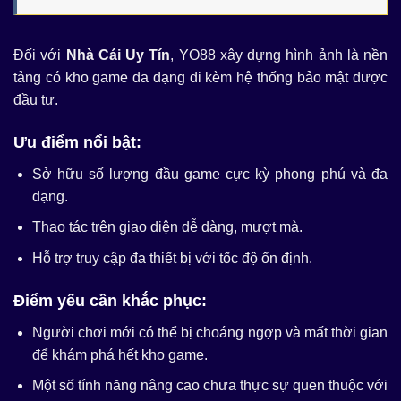
hợp lý.
Đối với
Nhà Cái Uy Tín
, YO88 xây dựng hình ảnh là nền
tảng có kho game đa dạng đi kèm hệ thống bảo mật được
đầu tư.
Ưu điểm nổi bật:
Sở hữu số lượng đầu game cực kỳ phong phú và đa
dạng.
Thao tác trên giao diện dễ dàng, mượt mà.
Hỗ trợ truy cập đa thiết bị với tốc độ ổn định.
Điểm yếu cần khắc phục:
Người chơi mới có thể bị choáng ngợp và mất thời gian
để khám phá hết kho game.
Một số tính năng nâng cao chưa thực sự quen thuộc với