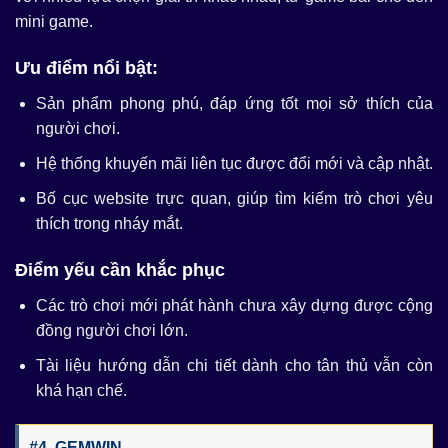
hoàn tất yêu cầu rút tiền trong thời gian công bố, không trì
mini game.
hoãn hoặc khấu trừ ngoài quy định. Thông tin giao dịch
luôn được lưu lại rõ ràng để người chơi dễ dàng kiểm
Ưu điểm nổi bật:
chứng.
Sản phẩm phong phú, đáp ứng tốt mọi sở thích của
người chơi.
Chăm sóc khách hàng liên tục
Hệ thống khuyến mãi liên tục được đổi mới và cập nhật.
Dịch vụ hỗ trợ 24/7 tại những nhà cái uy tín là điểm cộng
lớn, cho phép người chơi nhận trợ giúp bất cứ lúc nào.
Bố cục website trực quan, giúp tìm kiếm trò chơi yêu
Nhân viên tư vấn cần am hiểu sản phẩm, xử lý tình huống
thích trong nháy mắt.
linh hoạt và hướng dẫn cụ thể. Việc phản hồi nhanh chóng
giúp trải nghiệm người dùng liền mạch và giảm bớt sự cố.
Điểm yếu cần khắc phục
Các trò chơi mới phát hành chưa xây dựng được cộng
Danh mục giải trí đa dạng
đồng người chơi lớn.
Một nhà cái uy tín nhất thường hợp tác với nhà phát triển
Tài liệu hướng dẫn chi tiết dành cho tân thủ vẫn còn
game có chứng nhận, đảm bảo sản phẩm đạt chuẩn công
khá hạn chế.
bằng. Từ thể thao, casino đến slot game và game bài, tất cả
đều được cung cấp với chất lượng ổn định và luật chơi
minh bạch. Điều này giữ vững niềm tin của người tham gia.
#4. GEMWIN