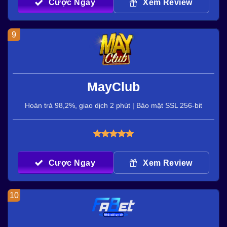
Cược Ngay
Xem Review
9
MayClub
Hoàn trả 98,2%, giao dịch 2 phút | Bảo mật SSL 256-bit
Cược Ngay
Xem Review
10