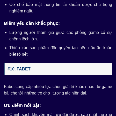
Cơ chế bảo mật thông tin tài khoản được chú trọng
nghiêm ngặt.
Điểm yếu cần khắc phục:
Lượng người tham gia giữa các phòng game có sự
chênh lệch lớn.
Thiếu các sản phẩm độc quyền tạo nên dấu ấn khác
biệt rõ nét.
#10. FABET
Fabet cung cấp nhiều lựa chọn giải trí khác nhau, từ game
bài cho tới những trò chơi tương tác hiện đại.
Ưu điểm nổi bật:
Chính sách khuyến mãi, ưu đãi được cập nhật thường