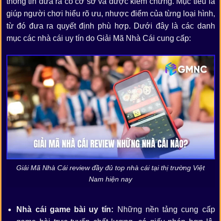
thông tin đưa ra có cơ sở và được kiểm chứng. Mục tiêu là
giúp người chơi hiểu rõ ưu, nhược điểm của từng loại hình,
từ đó đưa ra quyết định phù hợp. Dưới đây là các danh
mục các nhà cái uy tín do Giải Mã Nhà Cái cung cấp:
Giải Mã Nhà Cái review đầy đủ top nhà cái tại thị trường Việt
Nam hiện nay
Nhà cái game bài uy tín:
Những nền tảng cung cấp