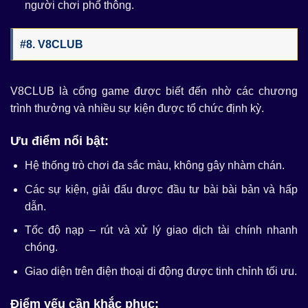
người chơi phổ thông.
#8. V8CLUB
V8CLUB là cổng game được biết đến nhờ các chương
trình thưởng và nhiều sự kiện được tổ chức định kỳ.
Ưu điểm nổi bật:
Hệ thống trò chơi đa sắc màu, không gây nhàm chán.
Các sự kiện, giải đấu được đầu tư bài bài bản và hấp
dẫn.
Tốc độ nạp – rút và xử lý giao dịch tài chính nhanh
chóng.
Giao diện trên điện thoại di động được tinh chỉnh tối ưu.
Điểm yếu cần khắc phục: