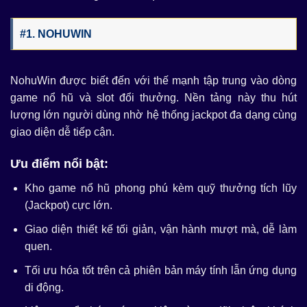
Nhà cái nổ hũ uy tín:
các n
hà cái nổ hũ sở hữu kho slot
game đa dạng từ nhiều nhà phát triển quốc tế, tỉ lệ RTP
#1. NOHUWIN
minh bạch và công khai. Người chơi có thể lựa chọn
nhiều mức cược khác nhau, phù hợp với từng chiến
NohuWin được biết đến với thế mạnh tập trung vào dòng
lược vốn.
game nổ hũ và slot đổi thưởng. Nền tảng này thu hút
Nhà cái đá gà uy tín:
Phát sóng trực tiếp các trận đá gà
lượng lớn người dùng nhờ hệ thống jackpot đa dạng cùng
từ trường đấu hợp pháp, hình ảnh rõ nét và bình luận
giao diện dễ tiếp cận.
trực quan. Có giấy phép từ những tổ chức quản lý trò
chơi truyền thống để đảm bảo tính hợp pháp.
Ưu điểm nổi bật:
Nhà cái lừa đảo:
Đây là nhóm cần cảnh báo, thường
Kho game nổ hũ phong phú kèm quỹ thưởng tích lũy
không công khai giấy phép, giữ tiền người chơi hoặc
(Jackpot) cực lớn.
đưa ra điều khoản mập mờ. Giải Mã Nhà Cái phân tích
Giao diện thiết kế tối giản, vận hành mượt mà, dễ làm
chi tiết để người đọc tránh rủi ro khi tiếp xúc với những
quen.
thương hiệu này.
Tối ưu hóa tốt trên cả phiên bản máy tính lẫn ứng dụng
Như thế nào là đặc điểm của một nhà cái uy
di động.
tín?